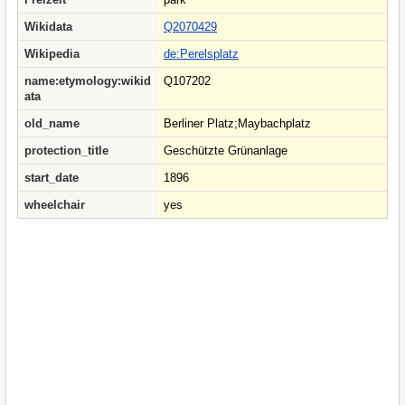
Wikidata
Q2070429
Wikipedia
de:Perelsplatz
name:etymology:wikid
Q107202
ata
old_name
Berliner Platz;Maybachplatz
protection_title
Geschützte Grünanlage
start_date
1896
wheelchair
yes