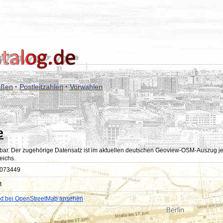
aßen
·
Postleitzahlen
·
Vorwahlen
e
bar. Der zugehörige Datensatz ist im aktuellen deutschen Geoview-OSM-Auszug jedoc
eichs.
073449
t
kt bei OpenStreetMap ansehen