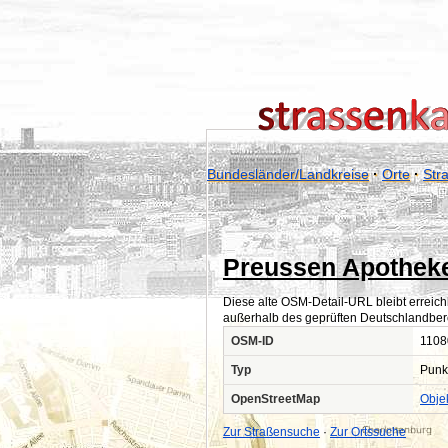
Bundesländer/Landkreise
·
Orte
·
Str
Preussen Apothek
Diese alte OSM-Detail-URL bleibt erreich
außerhalb des geprüften Deutschlandber
OSM-ID
1108
Typ
Punk
OpenStreetMap
Obje
Zur Straßensuche
·
Zur Ortssuche