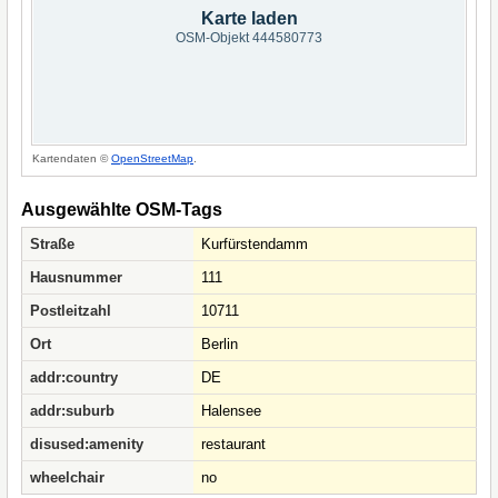
Karte laden
OSM-Objekt 444580773
Kartendaten ©
OpenStreetMap
.
Ausgewählte OSM-Tags
Straße
Kurfürstendamm
Hausnummer
111
Postleitzahl
10711
Ort
Berlin
addr:country
DE
addr:suburb
Halensee
disused:amenity
restaurant
wheelchair
no