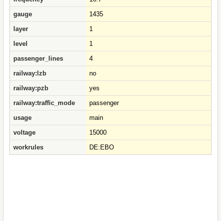
gauge
1435
layer
1
level
1
passenger_lines
4
railway:lzb
no
railway:pzb
yes
railway:traffic_mode
passenger
usage
main
voltage
15000
workrules
DE:EBO