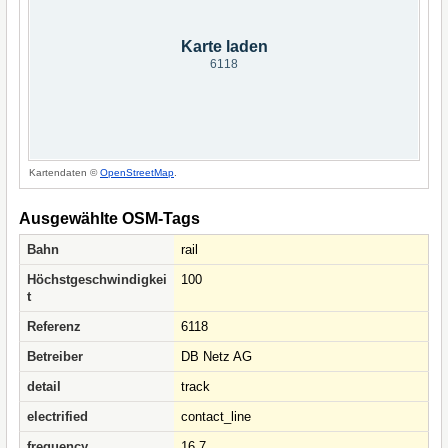
Karte laden
6118
Kartendaten ©
OpenStreetMap
.
Ausgewählte OSM-Tags
Bahn
rail
Höchstgeschwindigkei
100
t
Referenz
6118
Betreiber
DB Netz AG
detail
track
electrified
contact_line
frequency
16.7