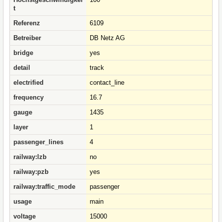
t
Referenz
6109
Betreiber
DB Netz AG
bridge
yes
detail
track
electrified
contact_line
frequency
16.7
gauge
1435
layer
1
passenger_lines
4
railway:lzb
no
railway:pzb
yes
railway:traffic_mode
passenger
usage
main
voltage
15000