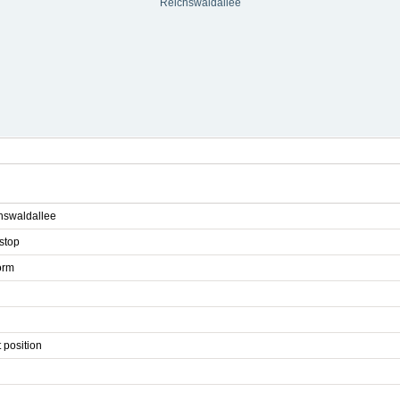
Reichswaldallee
hswaldallee
stop
orm
 position