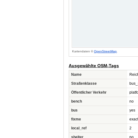
Kartendaten ©
OpenStreetMap
.
Ausgewählte OSM-Tags
Name
Reic
Straßenklasse
bus_
Öffentlicher Verkehr
platf
bench
no
bus
yes
fixme
exact
local_ref
2
shelter
no