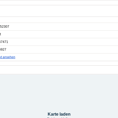
52307
t
67471
6927
kt ansehen
Karte laden