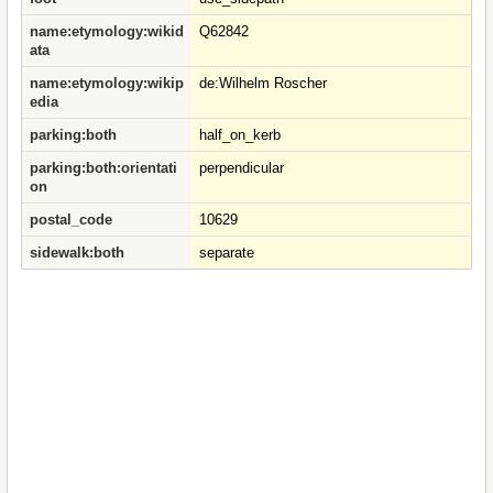
name:etymology:wikid
Q62842
ata
name:etymology:wikip
de:Wilhelm Roscher
edia
parking:both
half_on_kerb
parking:both:orientati
perpendicular
on
postal_code
10629
sidewalk:both
separate