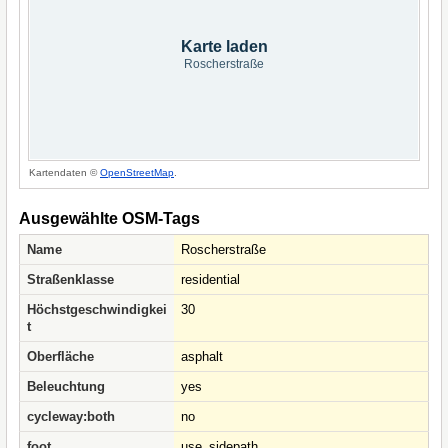
Karte laden
Roscherstraße
Kartendaten ©
OpenStreetMap
.
Ausgewählte OSM-Tags
Name
Roscherstraße
Straßenklasse
residential
Höchstgeschwindigkei
30
t
Oberfläche
asphalt
Beleuchtung
yes
cycleway:both
no
foot
use_sidepath