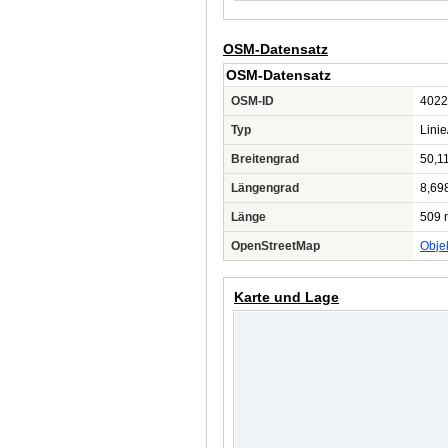
OSM-Datensatz
OSM-Datensatz
OSM-ID
4022
Typ
Lini
Breitengrad
50,1
Längengrad
8,69
Länge
509 
OpenStreetMap
Obje
Karte und Lage