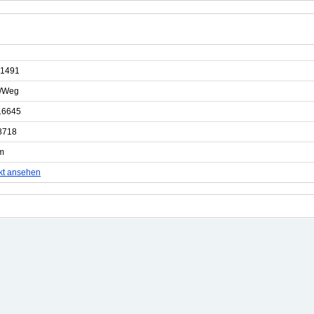
1491
e/Weg
16645
8718
m
kt ansehen