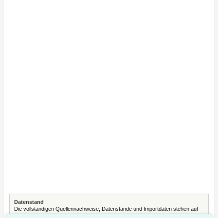
Datenstand
Die vollständigen Quellennachweise, Datenstände und Importdaten stehen auf
der Seite
Quellennachweise und Datenimporte
.