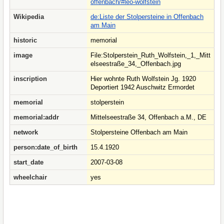
offenbach/#leo-wolfstein
Wikipedia
de:Liste der Stolpersteine in Offenbach
am Main
historic
memorial
image
File:Stolperstein_Ruth_Wolfstein,_1,_Mitt
elseestraße_34,_Offenbach.jpg
inscription
Hier wohnte Ruth Wolfstein Jg. 1920
Deportiert 1942 Auschwitz Ermordet
memorial
stolperstein
memorial:addr
Mittelseestraße 34, Offenbach a.M., DE
network
Stolpersteine Offenbach am Main
person:date_of_birth
15.4.1920
start_date
2007-03-08
wheelchair
yes