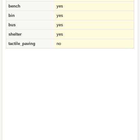
bench
yes
bin
yes
bus
yes
shelter
yes
tactile_paving
no