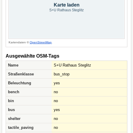
Karte laden
S+U Rathaus Steglitz
Kartendaten ©
OpenStreetMap
.
Ausgewählte OSM-Tags
Name
S+U Rathaus Steglitz
Straßenklasse
bus_stop
Beleuchtung
yes
bench
no
bin
no
bus
yes
shelter
no
tactile_paving
no