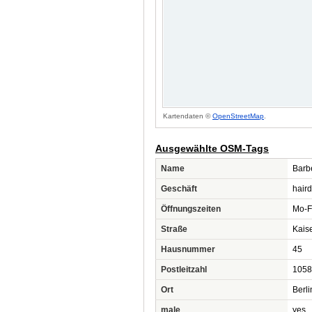
Kartendaten ©
OpenStreetMap
.
Ausgewählte OSM-Tags
Name
Barb
Geschäft
hair
Öffnungszeiten
Mo-Fr
Straße
Kais
Hausnummer
45
Postleitzahl
1058
Ort
Berli
male
yes