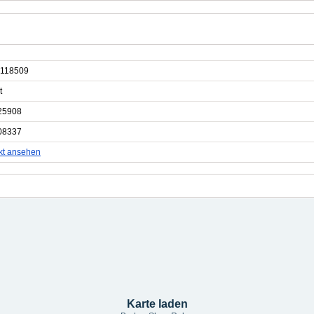
118509
t
25908
08337
kt ansehen
Karte laden