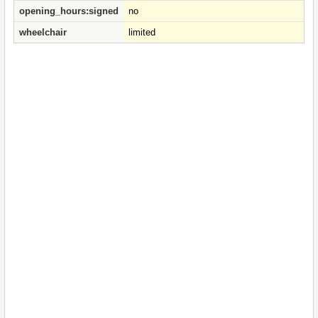
opening_hours:signed
no
wheelchair
limited