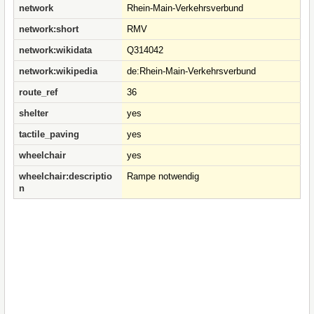
network
Rhein-Main-Verkehrsverbund
network:short
RMV
network:wikidata
Q314042
network:wikipedia
de:Rhein-Main-Verkehrsverbund
route_ref
36
shelter
yes
tactile_paving
yes
wheelchair
yes
wheelchair:descriptio
Rampe notwendig
n