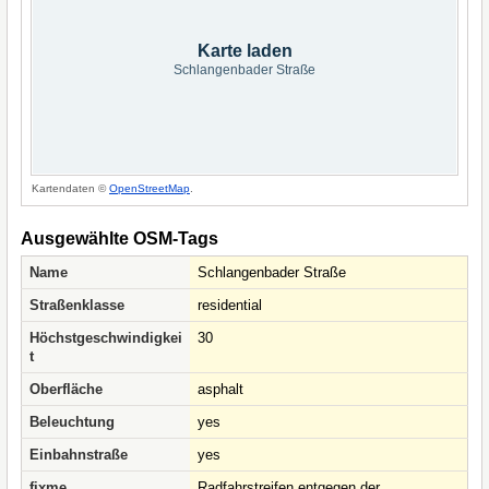
Karte laden
Schlangenbader Straße
Kartendaten ©
OpenStreetMap
.
Ausgewählte OSM-Tags
Name
Schlangenbader Straße
Straßenklasse
residential
Höchstgeschwindigkei
30
t
Oberfläche
asphalt
Beleuchtung
yes
Einbahnstraße
yes
fixme
Radfahrstreifen entgegen der