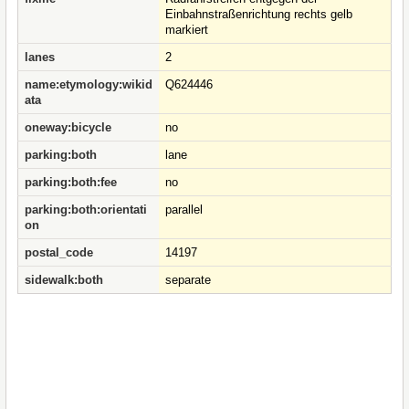
Einbahnstraßenrichtung rechts gelb
markiert
lanes
2
name:etymology:wikid
Q624446
ata
oneway:bicycle
no
parking:both
lane
parking:both:fee
no
parking:both:orientati
parallel
on
postal_code
14197
sidewalk:both
separate