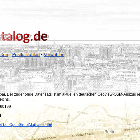
aßen
·
Postleitzahlen
·
Vorwahlen
bar. Der zugehörige Datensatz ist im aktuellen deutschen Geoview-OSM-Auszug jedoc
eichs.
60199
t
kt bei OpenStreetMap ansehen