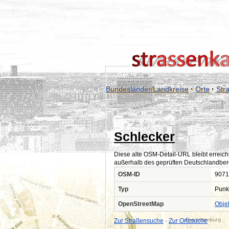
Bundesländer/Landkreise
·
Orte
·
Str
Schlecker
Diese alte OSM-Detail-URL bleibt erreich
außerhalb des geprüften Deutschlandber
OSM-ID
9071
Typ
Punk
OpenStreetMap
Obje
Zur Straßensuche
·
Zur Ortssuche