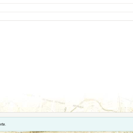
tände und Importdaten stehen auf der Seite
Quellennachweise und Datenimporte
.
rte.