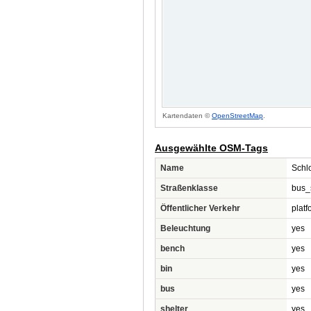
Kartendaten ©
OpenStreetMap
.
Ausgewählte OSM-Tags
Name
Schl
Straßenklasse
bus_
Öffentlicher Verkehr
platf
Beleuchtung
yes
bench
yes
bin
yes
bus
yes
shelter
yes