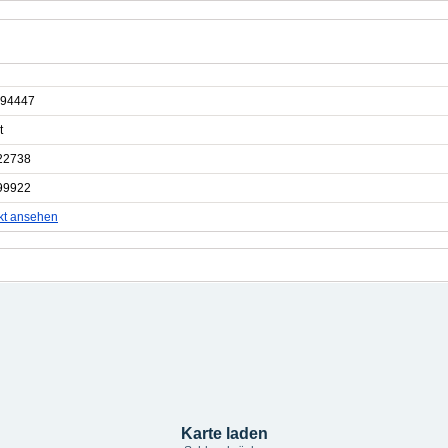
94447
t
22738
99922
kt ansehen
Karte laden