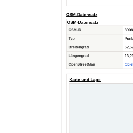
OSM-Datensatz
OSM-Datensatz
OSM-ID
8908
Typ
Punk
Breitengrad
52,5
Längengrad
13,2
OpenStreetMap
Obje
Karte und Lage