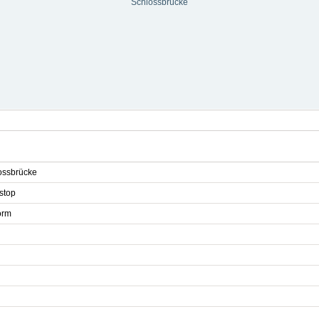
Schlossbrücke
ossbrücke
stop
orm