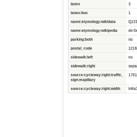
lanes
3
lanes:bus
1
name:etymology:wikidata
Q13
name:etymology:wikipedia
de:Gu
parking:both
no
postal_code
1216
sidewalk:left
no
sidewalk:right
sepa
source:cycleway:right:traffic_
1761
sign:mapillary
source:cycleway:right:width
infr