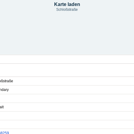
Karte laden
Schloßstraße
oßstraße
ndary
alt
38259