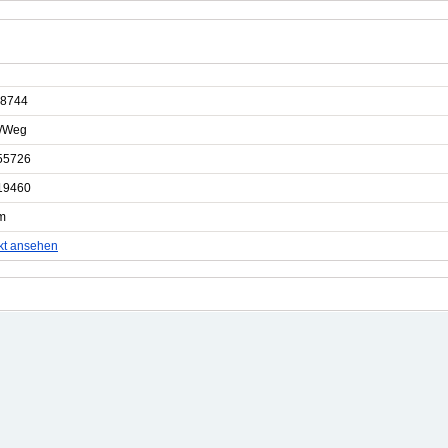
8744
e/Weg
55726
19460
m
kt ansehen