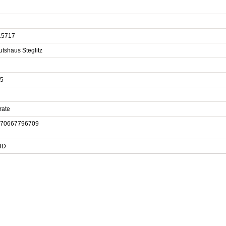
15717
tshaus Steglitz
5
rate
70667796709
a3D