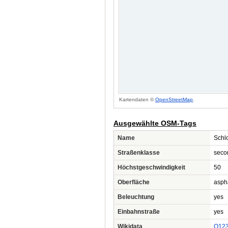
Kartendaten ©
OpenStreetMap
.
Ausgewählte OSM-Tags
Name
Schl
Straßenklasse
seco
Höchstgeschwindigkeit
50
Oberfläche
asph
Beleuchtung
yes
Einbahnstraße
yes
Wikidata
Q12