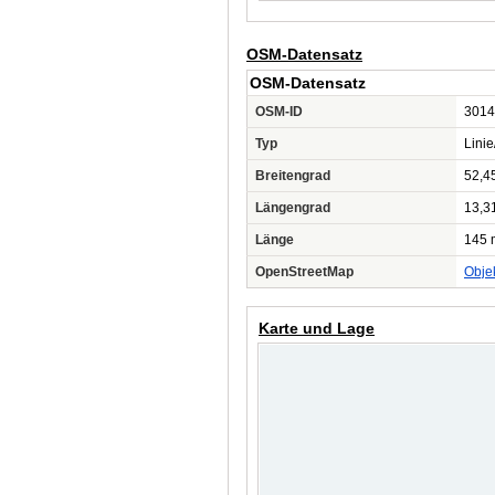
OSM-Datensatz
OSM-Datensatz
OSM-ID
3014
Typ
Lini
Breitengrad
52,4
Längengrad
13,3
Länge
145 
OpenStreetMap
Obje
Karte und Lage