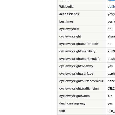
Wikipedia
de:Sc
access:lanes
yes|
bus:lanes
yes|
cycleway:left
no
cycleway:right
shar
cycleway:right:buffer:both
no
cycleway:right:mapillary
9089
cycleway:right:marking:left
dash
cycleway:right:oneway
yes
cycleway:right:surface
asph
cycleway:right:surface:colour
none
cycleway:right:traffic_sign
DE:2
cycleway:right:width
4.7
dual_carriageway
yes
foot
use_