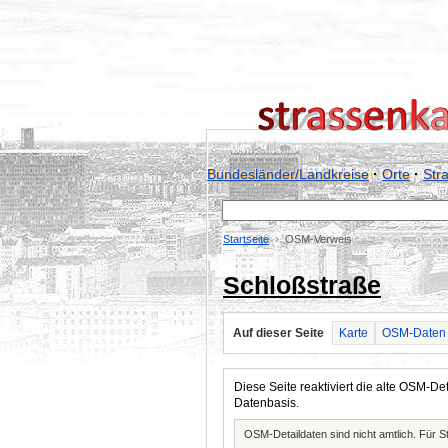
Bundesländer/Landkreise
·
Orte
·
Str
Startseite
OSM-Verweis
Schloßstraße
Auf dieser Seite
Karte
OSM-Daten
Diese Seite reaktiviert die alte OSM-
Datenbasis.
OSM-Detaildaten sind nicht amtlich. Für 