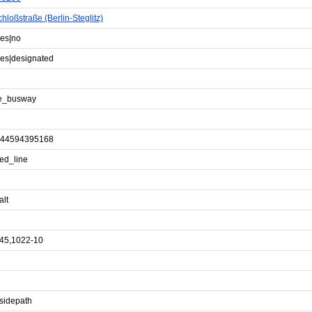
hloßstraße (Berlin-Steglitz)
yes|no
yes|designated
e_busway
44594395168
ed_line
alt
45,1022-10
sidepath