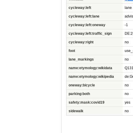
cycleway:left
lane
cycleway:left:lane
advi
cycleway:left:oneway
-1
cycleway:left:traffic_sign
DE:2
cycleway:right
no
foot
use_
lane_markings
no
name:etymology:wikidata
Q13
name:etymology:wikipedia
de:Gu
oneway:bicycle
no
parking:both
no
safety:mask:covid19
yes
sidewalk
no