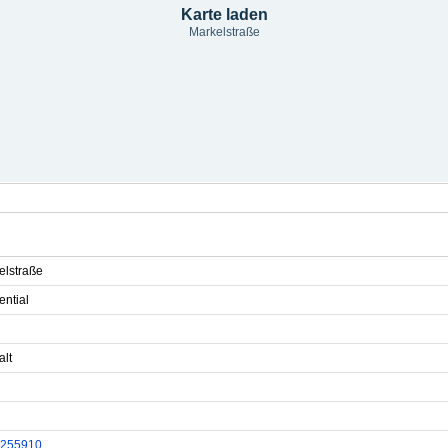
Karte laden
Markelstraße
elstraße
ential
alt
255910