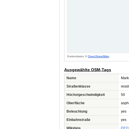
Kartendaten ©
OpenStreetMap
.
Ausgewählte OSM-Tags
Name
Mark
Straßenklasse
resid
Höchstgeschwindigkeit
50
Oberfläche
asph
Beleuchtung
yes
Einbahnstraße
yes
Wikidata
Q111