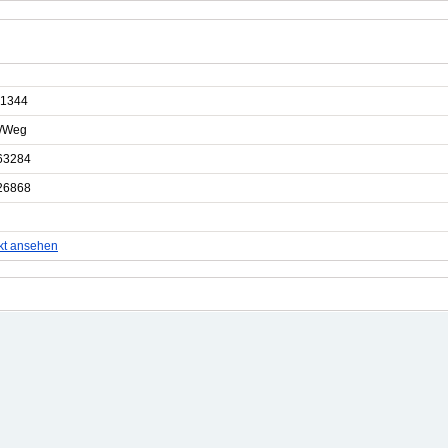
1344
e/Weg
63284
26868
kt ansehen