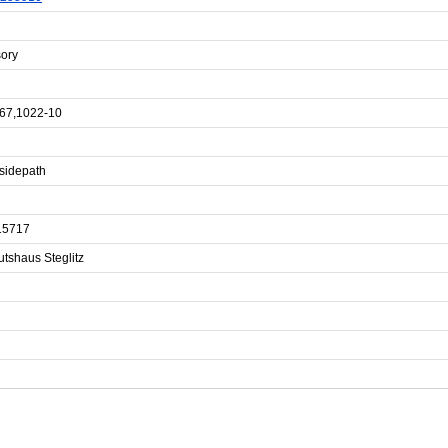
sory
67,1022-10
sidepath
15717
tshaus Steglitz