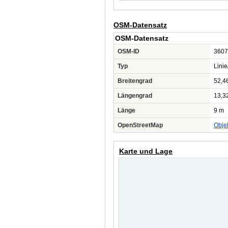
OSM-Datensatz
OSM-Datensatz
OSM-ID
3607
Typ
Lini
Breitengrad
52,4
Längengrad
13,3
Länge
9 m
OpenStreetMap
Obje
Karte und Lage