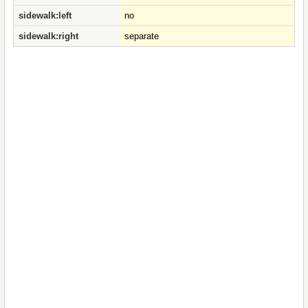
sidewalk:left
no
sidewalk:right
separate