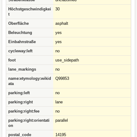
Höchstgeschwindigkei
30
t
Oberfläche
asphalt
Beleuchtung
yes
Einbahnstraße
yes
cycleway:left
no
foot
use_sidepath
lane_markings
no
name:etymology:wikid
Q99853
ata
parking:left
no
parking:right
lane
parking:right:fee
no
parking:right:orientati
parallel
on
postal_code
14195