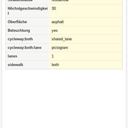
Höchstgeschwindigkei
30
t
Oberfläche
asphalt
Beleuchtung
yes
cycleway:both
shared_lane
cycleway:both:lane
pictogram
lanes
1
sidewalk
both