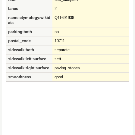
lanes
2
name:etymology:wikid
Q11691938
ata
parking:both
no
postal_code
10711
sidewalk:both
separate
sidewalk:left:surface
sett
sidewalk:right:surface
paving_stones
smoothness
good