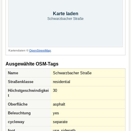
Karte laden
Schwarzbacher Straße
Kartendaten ©
OpenStreetMap
.
Ausgewählte OSM-Tags
Name
Schwarzbacher Straße
Straßenklasse
residential
Höchstgeschwindigkei
30
t
Oberfläche
asphalt
Beleuchtung
yes
cycleway
separate
foot
use_sidepath