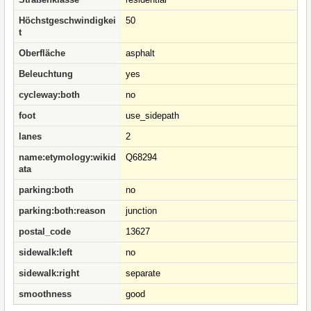
Höchstgeschwindigkei
50
t
Oberfläche
asphalt
Beleuchtung
yes
cycleway:both
no
foot
use_sidepath
lanes
2
name:etymology:wikid
Q68294
ata
parking:both
no
parking:both:reason
junction
postal_code
13627
sidewalk:left
no
sidewalk:right
separate
smoothness
good