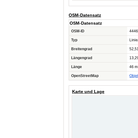
OSM-Datensatz
OSM-Datensatz
OSM-ID
4446
Typ
Lini
Breitengrad
52,5
Längengrad
13,2
Länge
46 m
OpenStreetMap
Obje
Karte und Lage