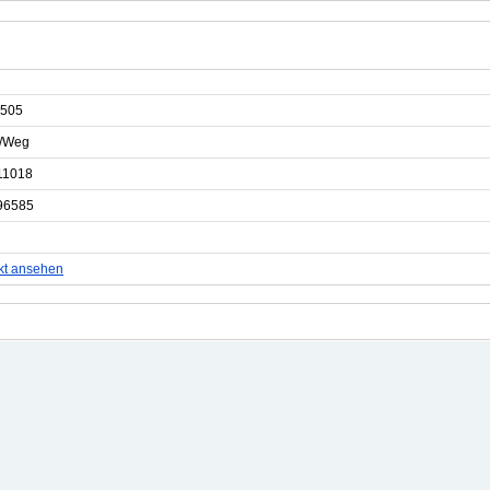
505
e/Weg
11018
96585
kt ansehen