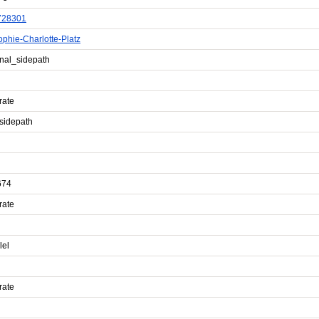
728301
ophie-Charlotte-Platz
onal_sidepath
rate
sidepath
674
rate
lel
rate