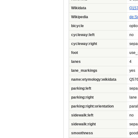
Wikidata
Q15
Wikipedia
de:S
bicycle
opti
cycleway:left
no
cycleway:right
sepa
foot
use_
lanes
4
lane_markings
yes
name:etymology:wikidata
Q57
parking:left
sepa
parking:right
lane
parking:right:orientation
paral
sidewalk:left
no
sidewalk:right
sepa
smoothness
good