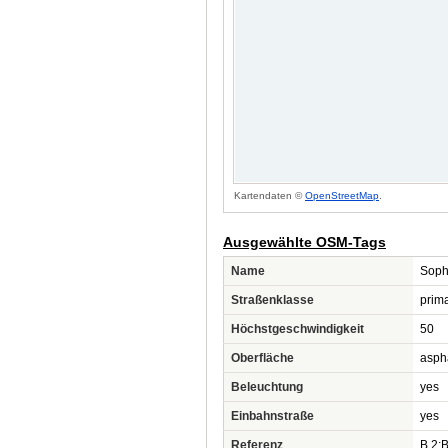
Kartendaten ©
OpenStreetMap
.
Ausgewählte OSM-Tags
Name
Soph
Straßenklasse
prim
Höchstgeschwindigkeit
50
Oberfläche
asph
Beleuchtung
yes
Einbahnstraße
yes
Referenz
B 2;B