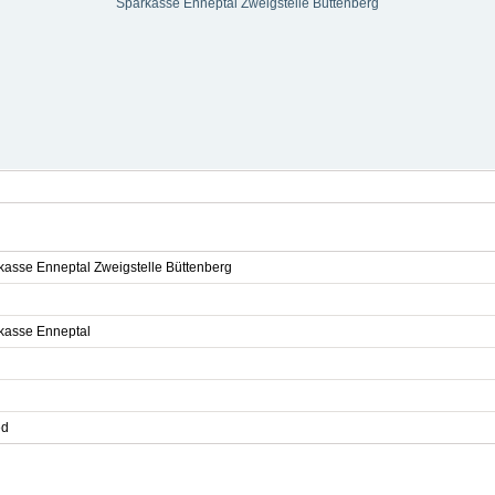
Sparkasse Enneptal Zweigstelle Büttenberg
kasse Enneptal Zweigstelle Büttenberg
kasse Enneptal
ed