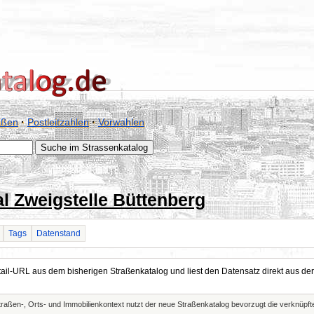
aßen
·
Postleitzahlen
·
Vorwahlen
l Zweigstelle Büttenberg
Tags
Datenstand
Detail-URL aus dem bisherigen Straßenkatalog und liest den Datensatz direkt aus
Straßen-, Orts- und Immobilienkontext nutzt der neue Straßenkatalog bevorzugt die verknüp