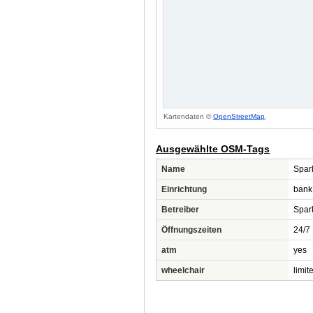
Kartendaten ©
OpenStreetMap
.
Ausgewählte OSM-Tags
Name
Spar
Einrichtung
bank
Betreiber
Spar
Öffnungszeiten
24/7
atm
yes
wheelchair
limit