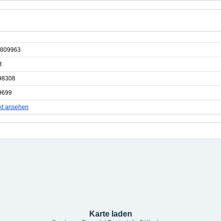
809963
t
98308
9699
kt ansehen
Karte laden