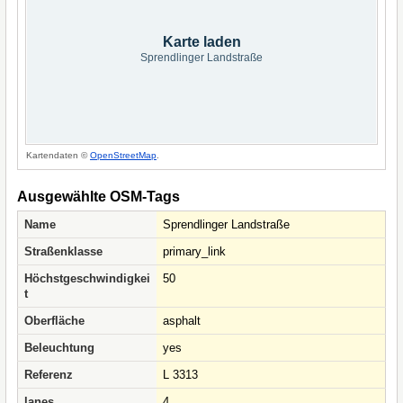
Karte laden
Sprendlinger Landstraße
Kartendaten ©
OpenStreetMap
.
Ausgewählte OSM-Tags
Name
Sprendlinger Landstraße
Straßenklasse
primary_link
Höchstgeschwindigkei
50
t
Oberfläche
asphalt
Beleuchtung
yes
Referenz
L 3313
lanes
4