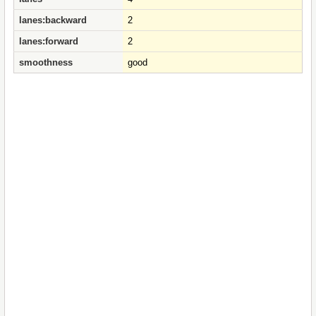
lanes:backward
2
lanes:forward
2
smoothness
good