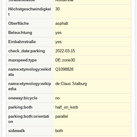
Höchstgeschwindigkei
30
t
Oberfläche
asphalt
Beleuchtung
yes
Einbahnstraße
yes
check_date:parking
2022-03-15
maxspeed:type
DE:zone30
name:etymology:wikid
Q1098828
ata
name:etymology:wikip
de:Claus Stalburg
edia
oneway:bicycle
no
parking:both
half_on_kerb
parking:both:orientati
parallel
on
sidewalk
both