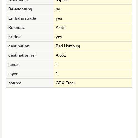
Beleuchtung
no
Einbahnstraße
yes
Referenz
A 661
bridge
yes
destination
Bad Homburg
destination:ref
A 661
lanes
1
layer
1
source
GPX-Track