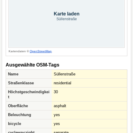
Karte laden
Süllenstraße
Kartendaten ©
OpenStreetMap
.
Ausgewählte OSM-Tags
Name
Süllenstraße
Straßenklasse
residential
Höchstgeschwindigkei
30
t
Oberfläche
asphalt
Beleuchtung
yes
bicycle
yes
cycleway:right
separate