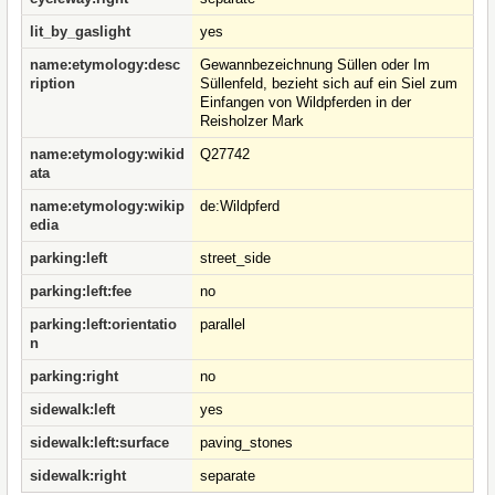
lit_by_gaslight
yes
name:etymology:desc
Gewannbezeichnung Süllen oder Im
ription
Süllenfeld, bezieht sich auf ein Siel zum
Einfangen von Wildpferden in der
Reisholzer Mark
name:etymology:wikid
Q27742
ata
name:etymology:wikip
de:Wildpferd
edia
parking:left
street_side
parking:left:fee
no
parking:left:orientatio
parallel
n
parking:right
no
sidewalk:left
yes
sidewalk:left:surface
paving_stones
sidewalk:right
separate