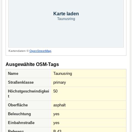
Karte laden
Taunusring
Kartendaten ©
OpenStreetMap
.
Ausgewählte OSM-Tags
Name
Taunusring
Straßenklasse
primary
Höchstgeschwindigkei
50
t
Oberfläche
asphalt
Beleuchtung
yes
Einbahnstraße
yes
Referenz
B 43