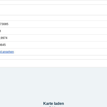
73085
t
19974
3645
kt ansehen
Karte laden