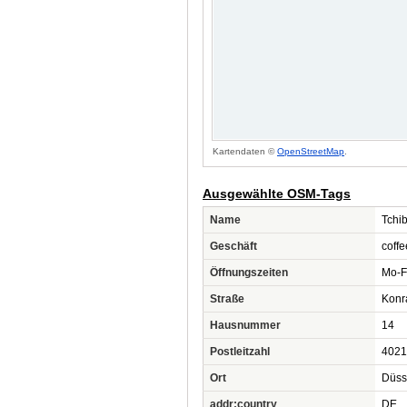
Kartendaten ©
OpenStreetMap
.
Ausgewählte OSM-Tags
Name
Tchi
Geschäft
coffe
Öffnungszeiten
Mo-F
Straße
Konr
Hausnummer
14
Postleitzahl
4021
Ort
Düss
addr:country
DE