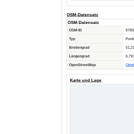
OSM-Datensatz
OSM-Datensatz
OSM-ID
6760
Typ
Punk
Breitengrad
51,2
Längengrad
6,79
OpenStreetMap
Obje
Karte und Lage