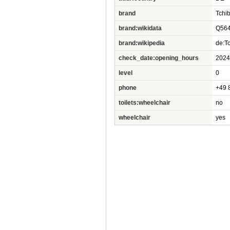
brand
Tchi
brand:wikidata
Q56
brand:wikipedia
de:T
check_date:opening_hours
2024
level
0
phone
+49 
toilets:wheelchair
no
wheelchair
yes