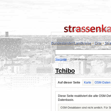
Bundesländer/Landkreise
·
Orte
·
Str
Startseite
OSM-Verweis
Tchibo
Auf dieser Seite
Karte
OSM-Daten
Diese Seite reaktiviert die alte OSM-
Datenbasis.
OSM-Detaildaten sind nicht amtlich. Für 