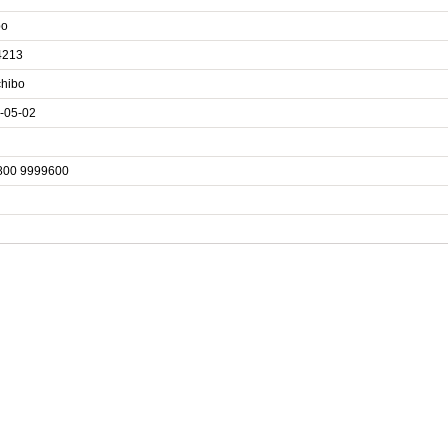
bo
4213
chibo
-05-02
800 9999600