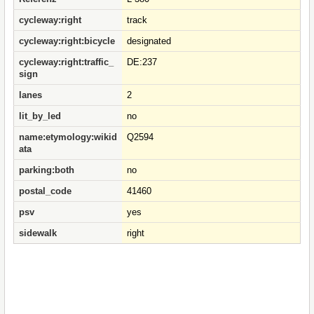
cycleway:right
track
cycleway:right:bicycle
designated
cycleway:right:traffic_
DE:237
sign
lanes
2
lit_by_led
no
name:etymology:wikid
Q2594
ata
parking:both
no
postal_code
41460
psv
yes
sidewalk
right