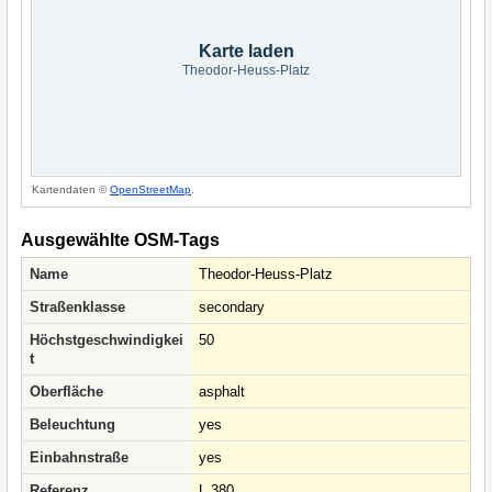
Karte laden
Theodor-Heuss-Platz
Kartendaten ©
OpenStreetMap
.
Ausgewählte OSM-Tags
Name
Theodor-Heuss-Platz
Straßenklasse
secondary
Höchstgeschwindigkei
50
t
Oberfläche
asphalt
Beleuchtung
yes
Einbahnstraße
yes
Referenz
L 380