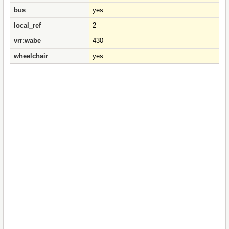
bus
yes
local_ref
2
vrr:wabe
430
wheelchair
yes