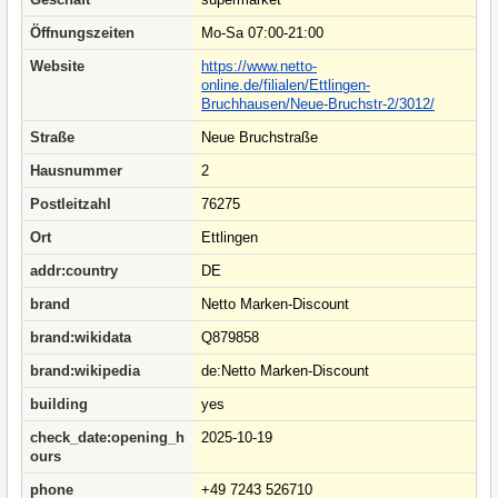
Öffnungszeiten
Mo-Sa 07:00-21:00
Website
https://www.netto-
online.de/filialen/Ettlingen-
Bruchhausen/Neue-Bruchstr-2/3012/
Straße
Neue Bruchstraße
Hausnummer
2
Postleitzahl
76275
Ort
Ettlingen
addr:country
DE
brand
Netto Marken-Discount
brand:wikidata
Q879858
brand:wikipedia
de:Netto Marken-Discount
building
yes
check_date:opening_h
2025-10-19
ours
phone
+49 7243 526710