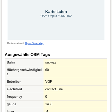
Karte laden
OSM-Objekt 60668162
Kartendaten ©
OpenStreetMap
.
Ausgewählte OSM-Tags
Bahn
subway
Höchstgeschwindigkei
60
t
Betreiber
VGF
electrified
contact_line
frequency
0
gauge
1435
layer
-4