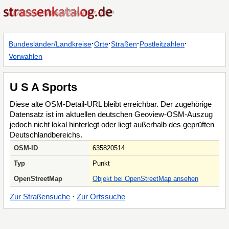
·
·
·
·
Bundesländer/Landkreise
Orte
Straßen
Postleitzahlen
Vorwahlen
U S A Sports
Diese alte OSM-Detail-URL bleibt erreichbar. Der zugehörige
Datensatz ist im aktuellen deutschen Geoview-OSM-Auszug
jedoch nicht lokal hinterlegt oder liegt außerhalb des geprüften
Deutschlandbereichs.
OSM-ID
635820514
Typ
Punkt
OpenStreetMap
Objekt bei OpenStreetMap ansehen
Zur Straßensuche
·
Zur Ortssuche