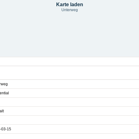
Karte laden
Unterweg
rweg
ential
alt
-03-15