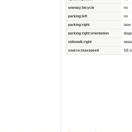
oneway:bicycle
no
parking:left
no
parking:right
lane
parking:right:orientation
diag
sidewalk:right
sepa
source:maxspeed
DE:z