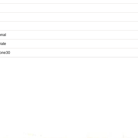
onal
rate
one30