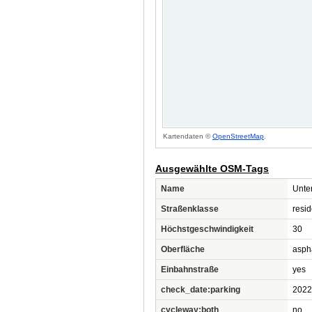
Kartendaten ©
OpenStreetMap
.
Ausgewählte OSM-Tags
Name
Unte
Straßenklasse
resid
Höchstgeschwindigkeit
30
Oberfläche
asph
Einbahnstraße
yes
check_date:parking
2022
cycleway:both
no