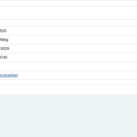
520
e/Weg
19329
3740
kt ansehen