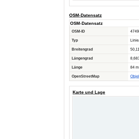
OSM-Datensatz
OSM-Datensatz
OSM-ID
4749
Typ
Lini
Breitengrad
50,1
Längengrad
8,68
Länge
84 m
OpenStreetMap
Obje
Karte und Lage