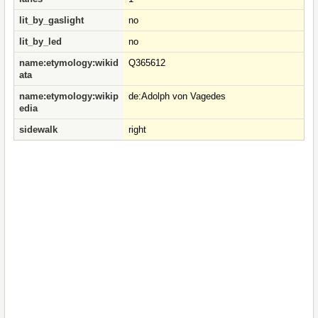
lit_by_gaslight
no
lit_by_led
no
name:etymology:wikid
Q365612
ata
name:etymology:wikip
de:Adolph von Vagedes
edia
sidewalk
right