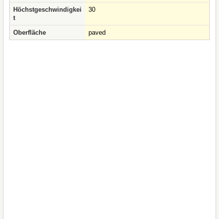
Höchstgeschwindigkei
30
t
Oberfläche
paved