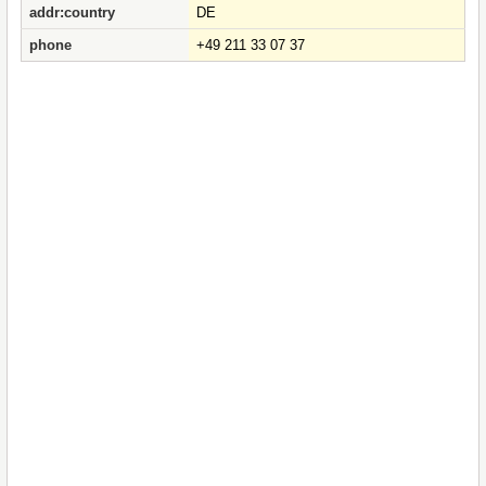
addr:country
DE
phone
+49 211 33 07 37