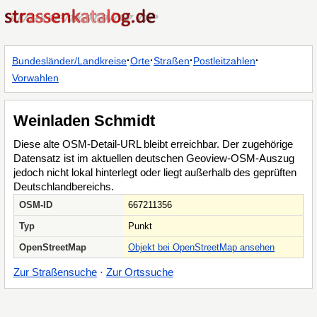
·
·
·
·
Bundesländer/Landkreise
Orte
Straßen
Postleitzahlen
Vorwahlen
Weinladen Schmidt
Diese alte OSM-Detail-URL bleibt erreichbar. Der zugehörige
Datensatz ist im aktuellen deutschen Geoview-OSM-Auszug
jedoch nicht lokal hinterlegt oder liegt außerhalb des geprüften
Deutschlandbereichs.
OSM-ID
667211356
Typ
Punkt
OpenStreetMap
Objekt bei OpenStreetMap ansehen
Zur Straßensuche
·
Zur Ortssuche