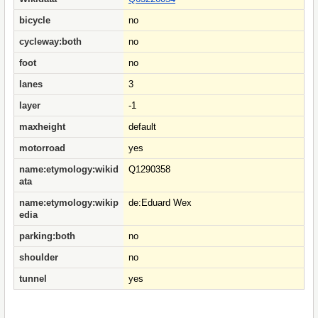
bicycle
no
cycleway:both
no
foot
no
lanes
3
layer
-1
maxheight
default
motorroad
yes
name:etymology:wikid
Q1290358
ata
name:etymology:wikip
de:Eduard Wex
edia
parking:both
no
shoulder
no
tunnel
yes