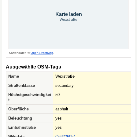
Karte laden
Wexstraße
Kartendaten ©
OpenStreetMap
.
Ausgewählte OSM-Tags
Name
Wexstraße
Straßenklasse
secondary
Höchstgeschwindigkei
50
t
Oberfläche
asphalt
Beleuchtung
yes
Einbahnstraße
yes
Wikidata
Q63226054