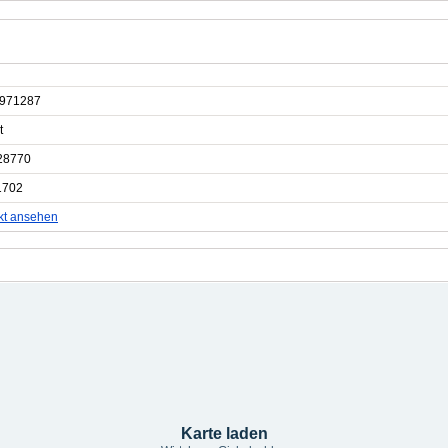
971287
t
28770
1702
kt ansehen
Karte laden