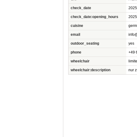
check_date
2025
check_date:opening_hours
2025
cuisine
germ
email
info
outdoor_seating
yes
phone
+49 
wheelchair
limit
wheelchair:description
nur 