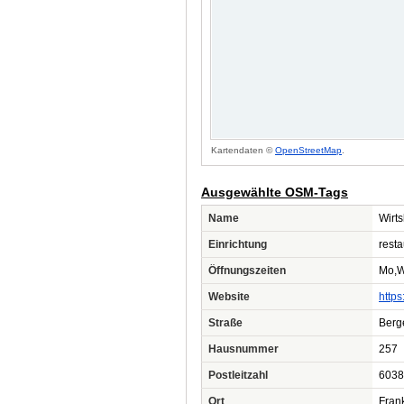
Kartendaten ©
OpenStreetMap
.
Ausgewählte OSM-Tags
Name
Wirt
Einrichtung
resta
Öffnungszeiten
Mo,W
Website
https
Straße
Berg
Hausnummer
257
Postleitzahl
6038
Ort
Fran