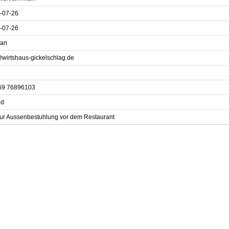
-07-26
-07-26
an
@wirtshaus-gickelschlag.de
69 76896103
ed
zur Aussenbestuhlung vor dem Restaurant