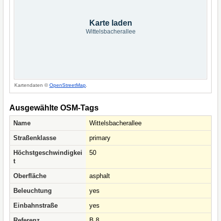
Karte laden
Wittelsbacherallee
Kartendaten ©
OpenStreetMap
.
Ausgewählte OSM-Tags
Name
Wittelsbacherallee
Straßenklasse
primary
Höchstgeschwindigkei
50
t
Oberfläche
asphalt
Beleuchtung
yes
Einbahnstraße
yes
Referenz
B 8