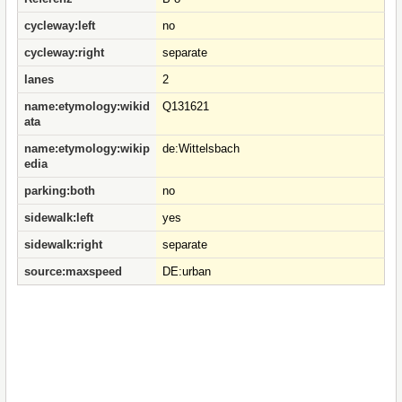
cycleway:left
no
cycleway:right
separate
lanes
2
name:etymology:wikid
Q131621
ata
name:etymology:wikip
de:Wittelsbach
edia
parking:both
no
sidewalk:left
yes
sidewalk:right
separate
source:maxspeed
DE:urban