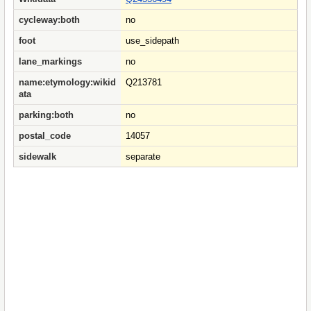
cycleway:both
no
foot
use_sidepath
lane_markings
no
name:etymology:wikid
Q213781
ata
parking:both
no
postal_code
14057
sidewalk
separate