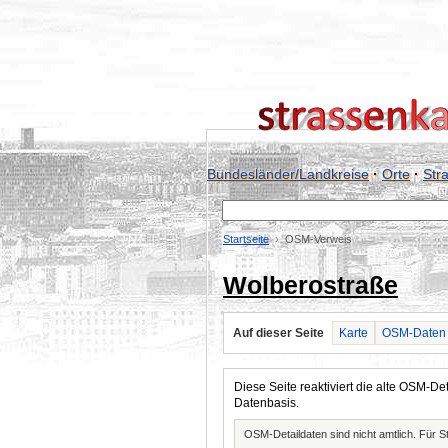
Bundesländer/Landkreise
·
Orte
·
Str
Startseite
OSM-Verweis
Wolberostraße
Auf dieser Seite
Karte
OSM-Daten
Diese Seite reaktiviert die alte OSM-
Datenbasis.
OSM-Detaildaten sind nicht amtlich. Für 