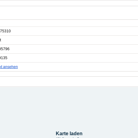
75310
t
05796
9135
kt ansehen
Karte laden