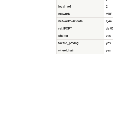
local_ref
2
network
VRR
network:wikidata
Q44
ref:IFOPT
de:0
shelter
yes
tactile_paving
yes
wheelchair
yes