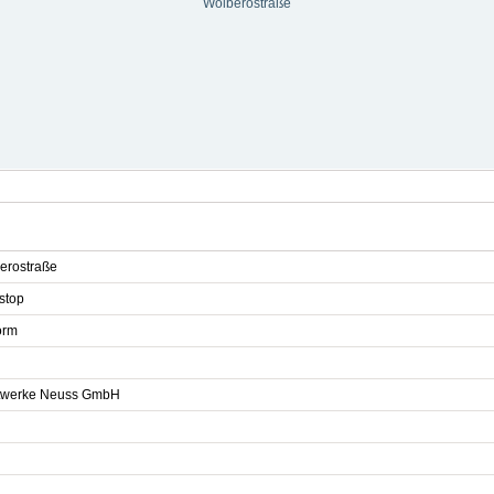
Wolberostraße
erostraße
stop
orm
twerke Neuss GmbH