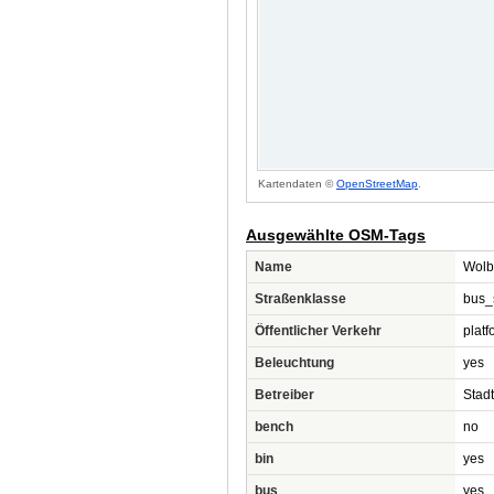
Kartendaten ©
OpenStreetMap
.
Ausgewählte OSM-Tags
Name
Wolb
Straßenklasse
bus_
Öffentlicher Verkehr
platf
Beleuchtung
yes
Betreiber
Stad
bench
no
bin
yes
bus
yes