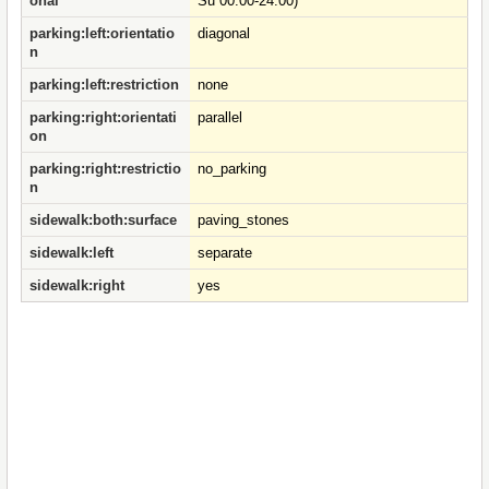
onal
Su 00:00-24:00)
parking:left:orientatio
diagonal
n
parking:left:restriction
none
parking:right:orientati
parallel
on
parking:right:restrictio
no_parking
n
sidewalk:both:surface
paving_stones
sidewalk:left
separate
sidewalk:right
yes