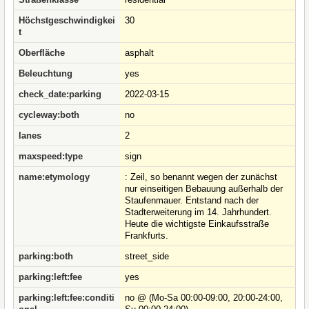
Höchstgeschwindigkei
30
t
Oberfläche
asphalt
Beleuchtung
yes
check_date:parking
2022-03-15
cycleway:both
no
lanes
2
maxspeed:type
sign
name:etymology
: Zeil, so benannt wegen der zunächst
nur einseitigen Bebauung außerhalb der
Staufenmauer. Entstand nach der
Stadterweiterung im 14. Jahrhundert.
Heute die wichtigste Einkaufsstraße
Frankfurts.
parking:both
street_side
parking:left:fee
yes
parking:left:fee:conditi
no @ (Mo-Sa 00:00-09:00, 20:00-24:00,