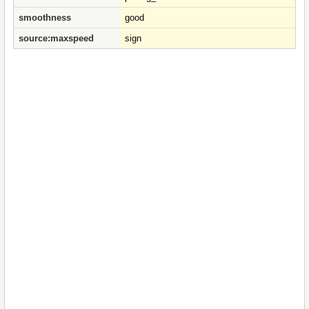
smoothness
good
source:maxspeed
sign