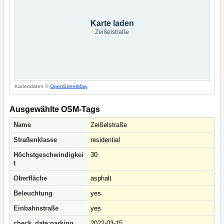
Karte laden
Zeißelstraße
Kartendaten ©
OpenStreetMap
.
Ausgewählte OSM-Tags
Name
Zeißelstraße
Straßenklasse
residential
Höchstgeschwindigkei
30
t
Oberfläche
asphalt
Beleuchtung
yes
Einbahnstraße
yes
check_date:parking
2022-03-15