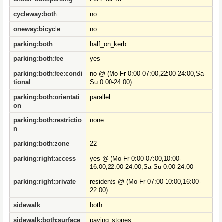
cycleway:both
no
oneway:bicycle
no
parking:both
half_on_kerb
parking:both:fee
yes
parking:both:fee:condi
no @ (Mo-Fr 0:00-07:00,22:00-24:00,Sa-
tional
Su 0:00-24:00)
parking:both:orientati
parallel
on
parking:both:restrictio
none
n
parking:both:zone
22
parking:right:access
yes @ (Mo-Fr 0:00-07:00,10:00-
16:00,22:00-24:00,Sa-Su 0:00-24:00
parking:right:private
residents @ (Mo-Fr 07:00-10:00,16:00-
22:00)
sidewalk
both
sidewalk:both:surface
paving_stones