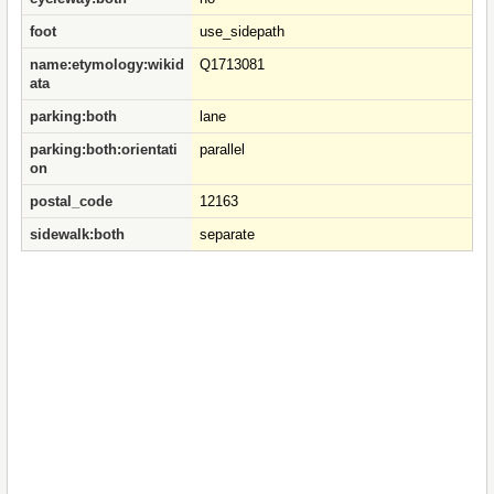
foot
use_sidepath
name:etymology:wikid
Q1713081
ata
parking:both
lane
parking:both:orientati
parallel
on
postal_code
12163
sidewalk:both
separate