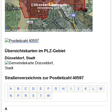
Übersichtskarten im PLZ-Gebiet
Düsseldorf, Stadt
Straßenverzeichnis zur Postleitzahl 40597
A
B
C
D
E
F
G
H
I
J
K
L
M
N
P
R
S
T
W
A