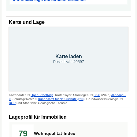
Karte und Lage
Karte laden
Postleitzahl 40597
Kartendaten ©
OpenStreetMap
. Kartenlayer: Starkregen: ©
BKG
(2026)
dl-de/by-2-
0
; Schutzgebiete: ©
Bundesamt für Naturschutz (BfN)
; Grundwasser/Geologie: ©
BGR
und Staatliche Geologische Dienste.
Lageprofil für Immobilien
79
Wohnqualität-Index