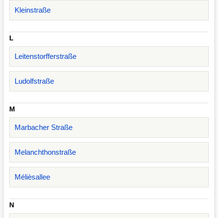
Kleinstraße
L
Leitenstorfferstraße
Ludolfstraße
M
Marbacher Straße
Melanchthonstraße
Mélièsallee
N