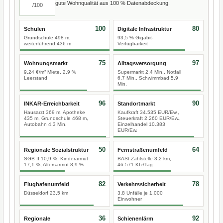
gute Wohnqualität aus 100 % Datenabdeckung.
/100
100
80
Schulen
Digitale Infrastruktur
Grundschule 498 m,
93,5 % Gigabit-
weiterführend 436 m
Verfügbarkeit
75
97
Wohnungsmarkt
Alltagsversorgung
9,24 €/m² Miete, 2,9 %
Supermarkt 2,4 Min., Notfall
Leerstand
6,7 Min., Schwimmbad 5,9
Min.
96
90
INKAR-Erreichbarkeit
Standortmarkt
Hausarzt 369 m, Apotheke
Kaufkraft 34.535 EUR/Ew.,
435 m, Grundschule 468 m,
Steuerkraft 2.260 EUR/Ew.,
Autobahn 4,3 Min.
Einzelhandel 10.383
EUR/Ew.
50
64
Regionale Sozialstruktur
Fernstraßenumfeld
SGB II 10,9 %, Kinderarmut
BASt-Zählstelle 3,2 km,
17,1 %, Altersarmut 8,9 %
46.571 Kfz/Tag
82
78
Flughafenumfeld
Verkehrssicherheit
Düsseldorf 23,5 km
3,8 Unfälle je 1.000
Einwohner
36
92
Regionale
Schienenlärm