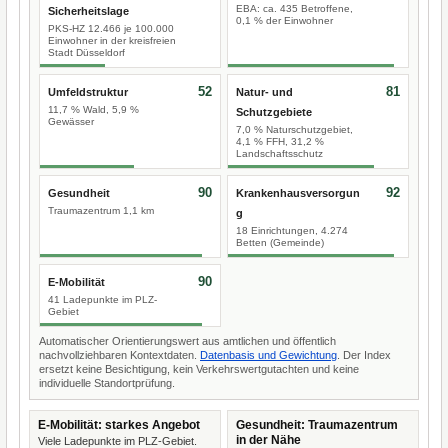
EBA: ca. 435 Betroffene,
Sicherheitslage
0,1 % der Einwohner
PKS-HZ 12.466 je 100.000
Einwohner in der kreisfreien
Stadt Düsseldorf
52
81
Umfeldstruktur
Natur- und
11,7 % Wald, 5,9 %
Schutzgebiete
Gewässer
7,0 % Naturschutzgebiet,
4,1 % FFH, 31,2 %
Landschaftsschutz
90
92
Gesundheit
Krankenhausversorgun
Traumazentrum 1,1 km
g
18 Einrichtungen, 4.274
Betten (Gemeinde)
90
E-Mobilität
41 Ladepunkte im PLZ-
Gebiet
Automatischer Orientierungswert aus amtlichen und öffentlich
nachvollziehbaren Kontextdaten.
Datenbasis und Gewichtung
. Der Index
ersetzt keine Besichtigung, kein Verkehrswertgutachten und keine
individuelle Standortprüfung.
E-Mobilität: starkes Angebot
Gesundheit: Traumazentrum
in der Nähe
Viele Ladepunkte im PLZ-Gebiet.